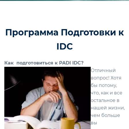
Программа Подготовки к
IDC
Как подготовиться к PA
DI
IDC
?
Отличный
вопрос! Хотя
бы потому,
что, как и все
остальное в
нашей жизни,
чем больше
вы